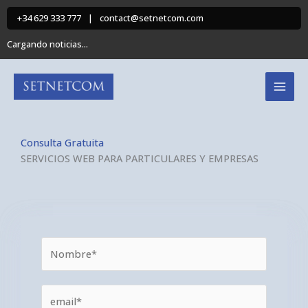
Ir
+34 629 333 777
|
contact@setnetcom.com
al
contenido
Cargando noticias...
Consulta Gratuita
SERVICIOS WEB PARA PARTICULARES Y EMPRESAS