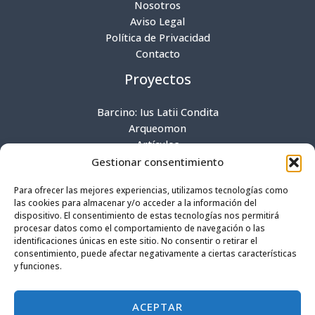
Nosotros
Aviso Legal
Política de Privacidad
Contacto
Proyectos
Barcino: Ius Latii Condita
Arqueomon
Artículos
Productos
Gestionar consentimiento
Contacto
Para ofrecer las mejores experiencias, utilizamos tecnologías como
las cookies para almacenar y/o acceder a la información del
dispositivo. El consentimiento de estas tecnologías nos permitirá
Perpendicular a San Mateo 2, A Coruña. España.
procesar datos como el comportamiento de navegación o las
identificaciones únicas en este sitio. No consentir o retirar el
contact@setnetcom.com​
consentimiento, puede afectar negativamente a ciertas características
y funciones.
+34 629 333 777
ACEPTAR